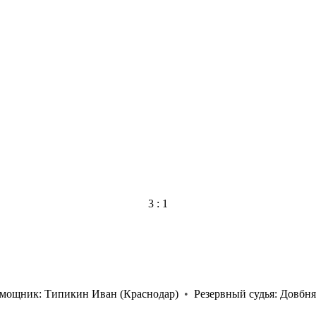
3 : 1
омощник:
Типикин Иван
(Краснодар)
•
Резервный судья:
Довбня