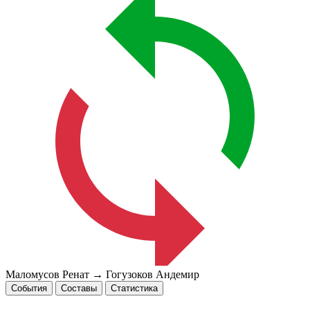
Маломусов Ренат → Гогузоков Андемир
События
Составы
Статистика