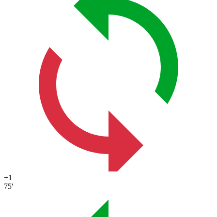
+1
75'